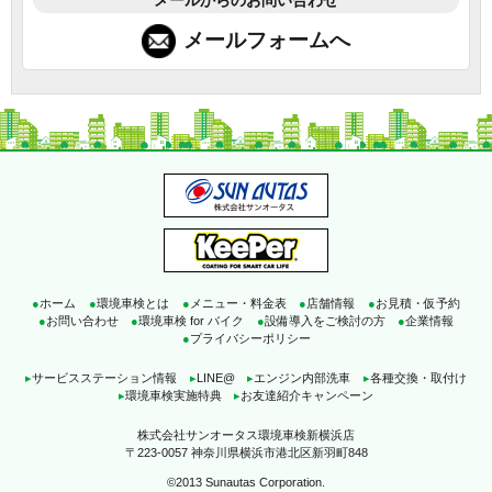
メールフォームへ
●
ホーム
●
環境車検とは
●
メニュー・料金表
●
店舗情報
●
お見積・仮予約
●
お問い合わせ
●
環境車検 for バイク
●
設備導入をご検討の方
●
企業情報
●
プライバシーポリシー
▸
サービスステーション情報
▸
LINE@
▸
エンジン内部洗車
▸
各種交換・取付け
▸
環境車検実施特典
▸
お友達紹介キャンペーン
株式会社サンオータス環境車検新横浜店
〒223-0057 神奈川県横浜市港北区新羽町848
©2013 Sunautas Corporation.