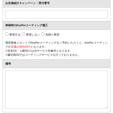
お友達紹介キャンペーン：
受付番号
車検時のKeePerコーティング施工
希望する
希望しない
見積り希望
環境車検とセットでKeePerコーティングをご予約いただくと、
KeePerコーティン
グが
定価の30%OFF
となります。
※衣笠SS・上郷SSでは当サービス対象外となります。
※藤沢南SSではコーティングサービスを行っておりません。
備考