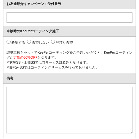
お友達紹介キャンペーン：
受付番号
車検時のKeePerコーティング施工
希望する
希望しない
見積り希望
環境車検とセットでKeePerコーティングをご予約いただくと、
KeePerコーティン
グが
定価の30%OFF
となります。
※衣笠SS・上郷SSでは当サービス対象外となります。
※藤沢南SSではコーティングサービスを行っておりません。
備考