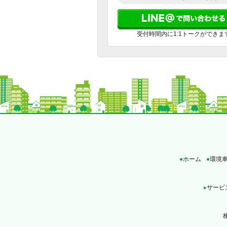
受付時間内に1:1トークができま
●
ホーム
●
環境
▸
サービ