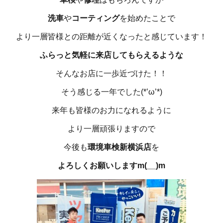
洗車
や
コーティング
を始めたことで
より一層皆様との距離が近くなったと感じています！
ふらっと気軽に来店してもらえるような
そんなお店に一歩近づけた！！
そう感じる一年でした(*’ω’*)
来年も皆様のお力になれるように
より一層頑張りますので
今後も
環境車検新横浜店
を
よろしくお願いしますm(__)m