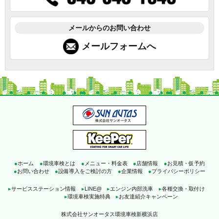
メールからのお問い合わせ
メールフォームへ
●
ホーム
●
環境車検とは
●
メニュー・料金表
●
店舗情報
●
お見積・仮予約
●
お問い合わせ
●
設備導入をご検討の方
●
企業情報
●
プライバシーポリシー
▸
サービスステーション情報
▸
LINE@
▸
エンジン内部洗車
▸
各種交換・取付け
▸
環境車検実施特典
▸
お友達紹介キャンペーン
株式会社サンオータス環境車検新横浜店