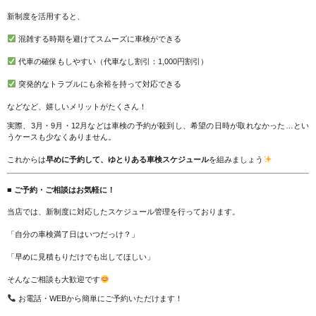
新制度を活用すると、
混雑する時期を避けてスムーズに車検ができる
代車の確保もしやすい（代車なし割引：1,000円割引）
突発的なトラブルにも余裕を持って対応できる
などなど、嬉しいメリットがたくさん！
実際、3月・9月・12月などは車検の予約が殺到し、希望の日時が取れなかった…とい
うケースも少なくありません。
これからは
早めに予約して、ゆとりある車検スケジュール
を組みましょう
■ ご予約・ご相談はお気軽に！
当店では、新制度に対応したスケジュール管理を行っております。
「自分の車検満了日はいつだっけ？」
「早めに見積もりだけでも出してほしい」
そんなご相談も大歓迎です
お電話・WEBから簡単にご予約いただけます！