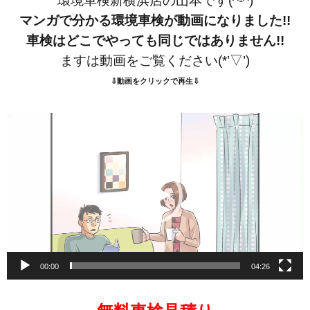
環境車検新横浜店の山本です(^-^)
マンガで分かる環境車検が動画になりました!!
車検はどこでやっても同じではありません!!
ますは動画をご覧ください(*’▽’)
⇩動画をクリックで再生⇩
動
画
プ
レ
ー
ヤ
ー
00:00
04:26